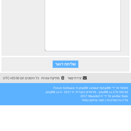
יצירת קשר
מחיקת עוגיות
כל הזמנים הם
UTC+03:00
מופעל על ידי
phpBB
® Forum Software © phpBB Limited
מבוסס על
phpBB.co.il - פורומים בעברית
. © 2017 - phpBB.co.il.
Style
proflat
על ידי ©
Mazeltof
2017
מדיניות הפרטיות
|
תנאי שימוש באתר