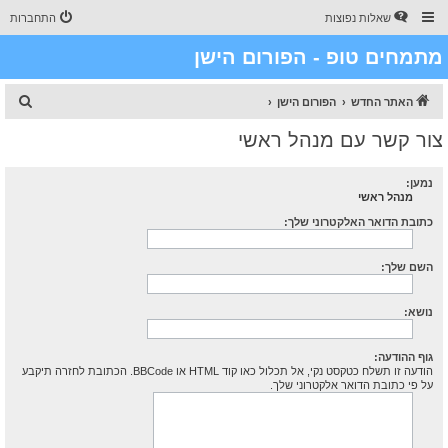
שאלות נפוצות
התחברות
מתמחים טופ - הפורום הישן
ח
האתר החדש
הפורום הישן
י
צור קשר עם מנהל ראשי
פ
ו
נמען:
מנהל ראשי
ש
כתובת הדואר האלקטרוני שלך:
השם שלך:
נושא:
גוף ההודעה:
הודעה זו תשלח כטקסט נקי, אל תכלול כאו קוד HTML או BBCode. הכתובת לחזרה תיקבע
על פי כתובת הדואר אלקטרוני שלך.