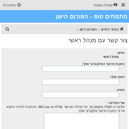
שאלות נפוצות
התחברות
מתמחים טופ - הפורום הישן
ח
האתר החדש
הפורום הישן
י
צור קשר עם מנהל ראשי
פ
ו
נמען:
מנהל ראשי
ש
כתובת הדואר האלקטרוני שלך:
השם שלך:
נושא:
גוף ההודעה:
הודעה זו תשלח כטקסט נקי, אל תכלול כאו קוד HTML או BBCode. הכתובת לחזרה תיקבע
על פי כתובת הדואר אלקטרוני שלך.