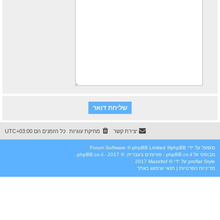
יצירת קשר
מחיקת עוגיות
כל הזמנים הם
UTC+03:00
מופעל על ידי
phpBB
® Forum Software © phpBB Limited
מבוסס על
phpBB.co.il - פורומים בעברית
. © 2017 - phpBB.co.il.
Style
proflat
על ידי ©
Mazeltof
2017
מדיניות הפרטיות
|
תנאי שימוש באתר