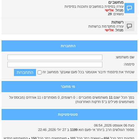
מחשבים
עזרה בסיסית במחשבים ותוכנות בסיסיות
מנהל:
אלישי
נושאים:
29
רשתות
עזרה מתקדמת ברשתות
מנהל:
אלישי
התחברות
שם משתמש:
סיסמה:
שכחתי את סיסמתי
חיבור אוטומטי בכל פעם שאבקר ממחשב זה
מי מחובר
בסך הכל ישנם
11
משתמשים מחוברים :: 0 רשומים, 0 מוסתרים ו 11 אורחים (מבוסס על
משתמשים פעילים ב־5 הדקות האחרונות)
סטטיסטיקות
כעת 06 אוגוסט 2026, 06:54
מספר הגולשים הרב ביותר אי-פעם הוא
1199
ב 27 יולי 2026, 22:46
הודעות בסך הכל
656
• נושאים בסך הכל
101
• משתמשים בסך הכל
150
• המשתמש החדש