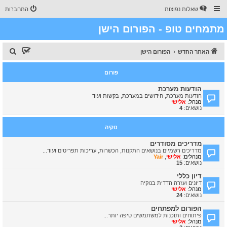
שאלות נפוצות
התחברות
מתמחים טופ - הפורום הישן
ח
האתר החדש
הפורום הישן
י
פורום
פ
ו
הודעות מערכת
הודעות מערכת, חידושים במערכת, בקשות ועוד
ש
מנהל:
אלישי
נושאים:
4
נוקיה
מדריכים מסודרים
מדריכים רשמיים בנושאים התקנות, הכשרות, עריכות תפריטים ועוד...
מנהלים:
אלישי
,
Yair
נושאים:
15
דיון כללי
דיונים ועזרה הדדית בנוקיה
מנהל:
אלישי
נושאים:
24
הפורום למפתחים
פיתוחים ותוכנות למשתמשים טיפה יותר...
מנהל:
אלישי