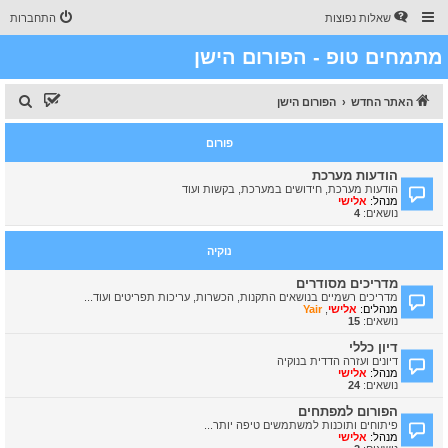
שאלות נפוצות
התחברות
מתמחים טופ - הפורום הישן
ח
האתר החדש
הפורום הישן
י
פורום
פ
ו
הודעות מערכת
הודעות מערכת, חידושים במערכת, בקשות ועוד
ש
מנהל:
אלישי
נושאים:
4
נוקיה
מדריכים מסודרים
מדריכים רשמיים בנושאים התקנות, הכשרות, עריכות תפריטים ועוד...
מנהלים:
אלישי
,
Yair
נושאים:
15
דיון כללי
דיונים ועזרה הדדית בנוקיה
מנהל:
אלישי
נושאים:
24
הפורום למפתחים
פיתוחים ותוכנות למשתמשים טיפה יותר...
מנהל:
אלישי