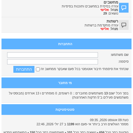
מחשבים
עזרה בסיסית במחשבים ותוכנות בסיסיות
מנהל:
אלישי
נושאים:
29
רשתות
עזרה מתקדמת ברשתות
מנהל:
אלישי
התחברות
שם משתמש:
סיסמה:
שכחתי את סיסמתי
חיבור אוטומטי בכל פעם שאבקר ממחשב זה
מי מחובר
בסך הכל ישנם
13
משתמשים מחוברים :: 0 רשומים, 0 מוסתרים ו 13 אורחים (מבוסס על
משתמשים פעילים ב־5 הדקות האחרונות)
סטטיסטיקות
כעת 09 אוגוסט 2026, 09:35
מספר הגולשים הרב ביותר אי-פעם הוא
1199
ב 27 יולי 2026, 22:46
הודעות בסך הכל
656
• נושאים בסך הכל
101
• משתמשים בסך הכל
150
• המשתמש החדש