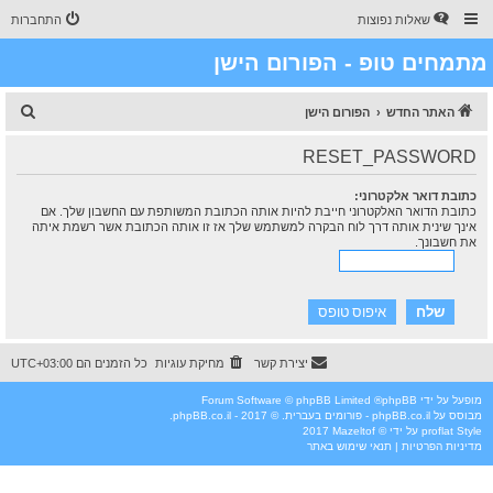
שאלות נפוצות
התחברות
מתמחים טופ - הפורום הישן
ח
האתר החדש
הפורום הישן
י
RESET_PASSWORD
פ
ו
כתובת דואר אלקטרוני:
כתובת הדואר האלקטרוני חייבת להיות אותה הכתובת המשותפת עם החשבון שלך. אם
ש
אינך שינית אותה דרך לוח הבקרה למשתמש שלך אז זו אותה הכתובת אשר רשמת איתה
את חשבונך.
יצירת קשר
מחיקת עוגיות
כל הזמנים הם
UTC+03:00
מופעל על ידי
phpBB
® Forum Software © phpBB Limited
מבוסס על
phpBB.co.il - פורומים בעברית
. © 2017 - phpBB.co.il.
Style
proflat
על ידי ©
Mazeltof
2017
מדיניות הפרטיות
|
תנאי שימוש באתר