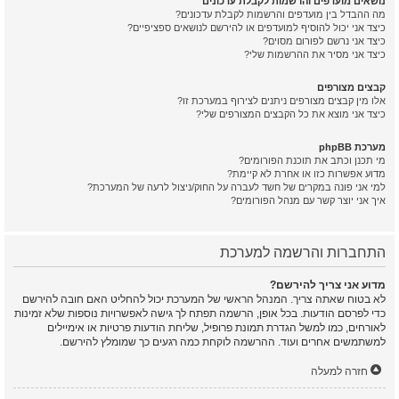
נושאים מועדפים והרשמות לקבלת עדכונים
מה ההבדל בין מועדפים והרשמות לקבלת עדכונים?
כיצד אני יכול להוסיף למועדפים או להירשם לנושאים ספציפיים?
כיצד אני נרשם לפורום מסוים?
כיצד אני מסיר את ההרשמות שלי?
קבצים מצורפים
אלו מין קבצים מצורפים ניתנים לצירוף במערכת זו?
כיצד אני מוצא את כל הקבצים המצורפים שלי?
מערכת phpBB
מי תכנן וכתב את תוכנת הפורומים?
מדוע אפשרות כזו או אחרת לא קיימת?
למי אני פונה במקרים של חשד לעברה על החוק/ניצול לרעה של המערכת?
איך אני יוצר קשר עם מנהל הפורומים?
התחברות והרשמה למערכת
מדוע אני צריך להירשם?
לא בטוח שאתה צריך. המנהל הראשי של המערכת יכול להחליט האם חובה להירשם
כדי לפרסם הודעות. בכל אופן, הרשמה תפתח לך גישה לאפשרויות נוספות שלא זמינות
לאורחים, כמו למשל הגדרת תמונת פרופיל, שליחת הודעות פרטיות או אימיילים
למשתמשים אחרים ועוד. ההרשמה לוקחת כמה רגעים כך שמומלץ להירשם.
חזרה למעלה