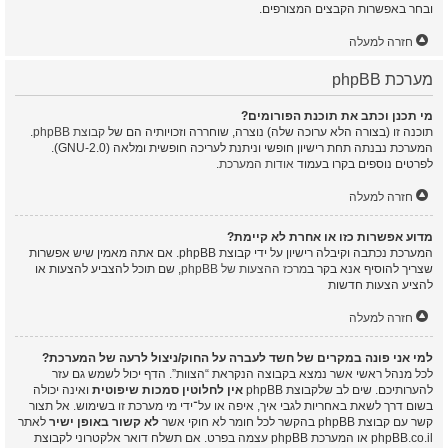
ובחר באפשרות הקבצים המצורפים.
חזרה למעלה
מערכת phpBB
מי תכנן וכתב את תוכנת הפורומים?
תוכנה זו (בצורה הלא ערוכה שלה) נוצרה, שוחררה וזכויותיה הם של
קבוצת phpBB
.
המערכת נבנתה תחת רישיון חופשי וניתנת לעריכה חופשית ומלאה (GNU-2.0).
לפרטים נוספים בקרו בעמוד
אודות המערכת
.
חזרה למעלה
מדוע אפשרות כזו או אחרת לא קיימת?
המערכת נכתבה וקיבלה רישיון על ידי קבוצת phpBB. אם אתה מאמין שיש אפשרות
שצריך להוסיף אנא בקר ב
מרכז ההצעות של phpBB
, שם תוכל להצביע להצעות או
להציע הצעות חדשות
חזרה למעלה
למי אני פונה במקרים של חשד לעברה על החוק/ניצול לרעה של המערכת?
לכל מנהל ראשי אשר נמצא בקבוצה הנקראת “הצוות”. הדף יכול לשמש גם עזר
להערותיכם. שים לב שלקבוצת phpBB
אין לחלוטין סמכות שיפוטית
ואינה יכולה
בשום דרך לשאת באחריות לגבי איך, איפה או על־ידי מי מערכת זו בשימוש. אל תצור
קשר עם קבוצת phpBB בהקשר לכל חומר לא חוקי אשר
לא קשור באופן ישיר
לאתר
phpBB.co.il או המערכת phpBB עצמה בפרט. אם תשלח דואר אלקטרוני לקבוצת