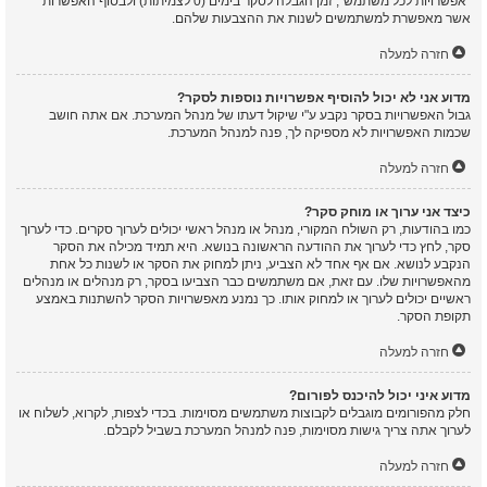
“אפשרויות לכל משתמש”, זמן הגבלה לסקר בימים (0 לצמיתות) ולבסוף האפשרות
אשר מאפשרת למשתמשים לשנות את ההצבעות שלהם.
חזרה למעלה
מדוע אני לא יכול להוסיף אפשרויות נוספות לסקר?
גבול האפשרויות בסקר נקבע ע"י שיקול דעתו של מנהל המערכת. אם אתה חושב
שכמות האפשרויות לא מספיקה לך, פנה למנהל המערכת.
חזרה למעלה
כיצד אני ערוך או מוחק סקר?
כמו בהודעות, רק השולח המקורי, מנהל או מנהל ראשי יכולים לערוך סקרים. כדי לערוך
סקר, לחץ כדי לערוך את ההודעה הראשונה בנושא. היא תמיד מכילה את הסקר
הנקבע לנושא. אם אף אחד לא הצביע, ניתן למחוק את הסקר או לשנות כל אחת
מהאפשרויות שלו. עם זאת, אם משתמשים כבר הצביעו בסקר, רק מנהלים או מנהלים
ראשיים יכולים לערוך או למחוק אותו. כך נמנע מאפשרויות הסקר להשתנות באמצע
תקופת הסקר.
חזרה למעלה
מדוע איני יכול להיכנס לפורום?
חלק מהפורומים מוגבלים לקבוצות משתמשים מסוימות. בכדי לצפות, לקרוא, לשלוח או
לערוך אתה צריך גישות מסוימות, פנה למנהל המערכת בשביל לקבלם.
חזרה למעלה