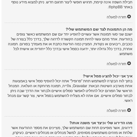
חבילת השפה אינה קיימת, תרגיש חופשי ליצור תרגום חדש. ניתן למצוא מידע נוסף
באתר
phpBB
®.
חזרה למעלה
מה הן התמונות לצד שם המשתמש שלי?
ישנם שני סוגי תמונות אשר עשויים להופיע יחד עם שם המשתמש כאשר צופים
בהודעות. אחד מהם עשוי להיות תמונה הקשורה לדרגה שלך, בדרך כלל בצורה של
כוכבים, ריבועים או נקודות, המציין כמה הודעות כתבת או את מעמדך בפורום. תמונה
אחרת, בדרך כלל גדולה יותר, ידועה כסמל אישי ובדרך כלל ייחודית או אישית לכל
משתמש.
חזרה למעלה
איך אני יכול להציג סמל אישי?
בתוך לוח הבקרה למשתמש תחת "פרופיל" אתה יכול להוסיף סמל אישי באמצעות
אחת מארבע השיטות הבאות: Gravatar, גלריה, תמונה מרוחקת או העלאה. המנהל
הראשי של הפורום יכול להחליט לאפשר סמלים אישיים ולבחור את הדרך שבה ניתן
לבחור סמלים אישיים. אם אתה לא מצליח להשתמש בסמל אישי, צור קשר עם מנהל
ראשי.
חזרה למעלה
מהו הדירוג שלי וכיצד אני משנה אותו?
דירוגים, אשר מופיעים תחת שם המשתמש שלך, מציינים את מספר ההודעות אשר
שלחת או מזהים משתמשים מסוימים, למשל מנהלים או מנהלים ראשיים. כעיקרון,