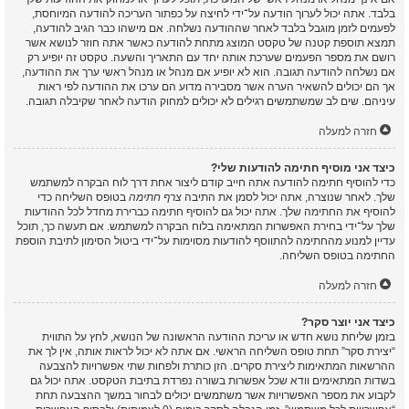
בלבד. אתה יכול לערוך הודעה על־ידי לחיצה על כפתור העריכה להודעה המיוחסת,
לפעמים לזמן מוגבל בלבד לאחר שההודעה נשלחה. אם מישהו כבר הגיב להודעה,
תמצא תוספת קטנה של טקסט המוצג מתחת להודעה כאשר אתה חוזר לנושא אשר
רושם את מספר הפעמים שערכת אותה יחד עם התאריך והשעה. טקסט זה יופיע רק
אם נשלחה להודעה תגובה. הוא לא יופיע אם מנהל או מנהל ראשי ערך את ההודעה,
אך הם יכולים להשאיר הערה אשר מסבירה מדוע הם ערכו את ההודעה לפי ראות
עיניהם. שים לב שמשתמשים רגילים לא יכולים למחוק הודעה לאחר שקיבלה תגובה.
חזרה למעלה
כיצד אני מוסיף חתימה להודעות שלי?
כדי להוסיף חתימה להודעה אתה חייב קודם ליצור אחת דרך לוח הבקרה למשתמש
שלך. לאחר שנוצרה, אתה יכול לסמן את התיבה
צרף חתימה
בטופס השליחה כדי
להוסיף את החתימה שלך. אתה יכול גם להוסיף חתימה כברירת מחדל לכל ההודעות
שלך על־ידי בחירת האפשרות המתאימה בלוח הבקרה למשתמש. אם תעשה כך, תוכל
עדיין למנוע מהחתימה להתווסף להודעות מסוימות על־ידי ביטול הסימון לתיבת הוספת
החתימה בטופס השליחה.
חזרה למעלה
כיצד אני יוצר סקר?
בזמן שליחת נושא חדש או עריכת ההודעה הראשונה של הנושא, לחץ על התווית
“יצירת סקר” תחת טופס השליחה הראשי. אם אתה לא יכול לראות אותה, אין לך את
ההרשאות המתאימות ליצירת סקרים. הזן כותרת ולפחות שתי אפשרויות להצבעה
בשדות המתאימים וודא שכל אפשרות בשורה נפרדת בתיבת הטקסט. אתה יכול גם
לקבוע את מספר האפשרויות אשר משתמשים יכולים לבחור במשך ההצבעה תחת