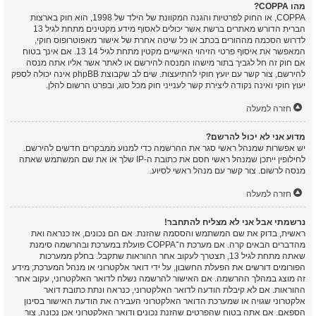
מהו COPPA?
COPPA, או החוק לפרטיות והגנה המקוונת של הילד של 1998, הוא חוק בארצות
הברית הדורש מאתרים ברשת אשר יכולים לאסוף מידע מקטינים מתחת לגיל 13
לדרוש הסכמה מההורים בכתב או כל שיטה אחרת של אישור מאפוטרופוס חוקי,
המאפשר את איסוף פרטי הזיהוי האישיים מקטין מתחת לגיל 14 13. אם אינך בטוח
אם חוק זה חל לגביך בתור מישהו המנסה להירשם או לאתר אשר אליו אתה מנסה
להירשם, צור קשר עם יועץ חוקי להתיעצות. שים לב שקבוצת phpBB אינה יכולה לספק
יעוץ חוקי ואינה נקודה ליצירת קשר לענייני חוק מכל סוג, ובפרט הרשום להלן.
חזרה למעלה
מדוע אני לא יכול להרשם?
יש אפשרות שמנהל ראשי סגר את ההרשמה כדי למנוע ממבקרים חדשים להירשם.
לחילופין ייתכן שמנהל ראשי חסם את כתובת ה-IP שלך או את שם המשתמש שאתה
מנסה לרשום. צור קשר עם מנהל ראשי לסיוע.
חזרה למעלה
נרשמתי אבל אני לא מצליח להתחבר!
ראשית, בדוק את שם המשתמש והססמה שהזנת. אם הם נכונים, אז כנראה ואת
מהדברים הבאים קרה. אם מערכת ה־COPPA פועלת במערכת ובהרשמה סימנת
שאתה מתחת לגיל 13, תצטרך לעקוב אחר ההוראות שתקבל. בחלק ממערכות
הפורומים דורשים את הפעלת החשבון, על ידי דואר אלקטרוני או מנהל המערכת; מידע
זה מוצג במהלך ההרשמה. אם האישור להרשמה נשלח לדואר האלקטרוני, עקוב אחר
ההוראות. אם לא קיבלת הודעה לדואר האלקטרוני, כנראה ונתת כתובת דואר
אלקטרוני שגויה או שמערכת הדואר האלקטרוני העבירה את הודעת האישור בסינון
הספאם. אם אתה בטוח שהפרטים שהזנת נכונים ודואר האלקטרוני אכן נכונה, צור