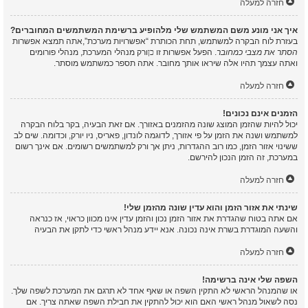
חזרה למעלה
איך אני מונע משם המשתמש שלי מלהופיע ברשימת המשתמשים המחוברים?
בעזרת לוח הבקרה למשתמש, תחת הכותרת “אפשרויות מערכת”,אתה תמצא אפשרות
הסתר את מצבי כמחובר
. הפעל אפשרות זו
כן
ורק מנהלי המערכת, מנהלי פורומים
ואתה עצמך תהיו אלה שיראו אותך מחובר. אתה תספר כמשתמש מוסתר.
חזרה למעלה
הזמנים אינם נכונים!
יכול להיות שהזמן המוצג שונה מהזמנים באזורך. אם זאת הבעיה, בקר בלוח הבקרה
למשתמש ושנה את הזמן על פי אזורך, לדוגמה לונדון, פאריס, ניו יורק, וכדומה. שים לב
ששינוי אזור הזמן, כמו רוב ההגדרות, ניתן אך ורק למשתמשים רשומים. אם אינך רשום
במערכת, זה הזמן הנכון להירשם.
חזרה למעלה
שינתי את אזור הזמן והוא עדין שונה מהזמן שלי!
אם אתה בטוח שהגדרת את אזור הזמן נכון והזמן עדין אינו מכוון כראוי, אז כנראה
והשעה המוגדרת בשרת אינה נכונה. אנא יידע מנהל ראשי כדי לתקן את הבעיה
חזרה למעלה
השפה שלי אינה ברשימה!
או שהמנהל הראשי לא התקין השפה או שאף אחד לא תרגם את המערכת לשפה שלך.
נסה לשאול מנהל ראשי האם הוא יכול להתקין את חבילת השפה שאתה צריך. אם