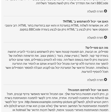
BBCode ראה את המדריך אליו ניתן לגשת מעמוד השליחה.
חזרה למעלה
האם אני יכול להשתמש ב־HTML?
לא. אין אפשרות לשלוח HTML במערכת זו והוא יוצג בהודעות בתור HTML. רוב עיצובי
הטקסט אשר ניתן לבצע ב־HTML ניתן גם לבצע בעזרת BBCode במקום.
חזרה למעלה
מה הם סמיילים?
סמיילים, או הבעות, הם תמונות קטנות אשר ניתן להשתמש בהם כדי להביע הרגשה
בעזרת קוד קצר, למשל :) מציין שמח, בעוד :( מסמן עצוב. את הרשימה המלאה של
ההבעות ניתן לראות בטופס השליחה. נסה לא להגזים בסמיילים, מפני שהם יכולים
להפוך את ההודעה ללא קריאה ומנהל יכול להוציא אותם או להסיר את ההודעה
בשלמותה. המנהל הראשי של המערכת יכול גם לקבוע הגבלה למספר הסמיילים אשר
תוכל להוסיף להודעות.
חזרה למעלה
האם אני יכול לפרסם תמונות?
כן, ניתן להציג תמונות בהודעות שלך. אם המנהל הראשי מאפשר צירוף קבצים, תוכל
גם להעלות את התמונה למערכת. אחרת, אתה חייב לקשר לתמונה המאוחסנת בשרת
רחוק הנגיש לכולם, למשל http://www.example.com/my-picture.gif. אינך יכול לקשר
לתמונות המאוחסנות על המחשב האישי שלך (אלא אם כן הוא שרת הנגיש לכולם) ולא
תמונות המאוחסנות מאחורי מנגנוני אימות, למשל תיבות הדואר של hotmail או