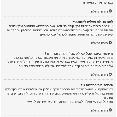
קשר עם מנהל המערכת.
חזרה למעלה
למה אני לא מצליח להתחבר?
Tיש כמה סיבות אפשריות לכך. קודם כל, ודא ששם המשתמש והססמה שלך נכונים.
אם הם נכונים, צור קשר עם מנהל ראשי כדי לוודא שלא נחסמת. לחילופין, יכול להיות
שיש שגיאה בהגדרות האתר שהמנהלים שלו יצטרכו לתקן.
חזרה למעלה
נרשמתי בעבר אבל אני לא מצליח להתחבר יותר?!
קיימת אפשרות שמנהל ראשי כיבה או מחק את חשבונך מסיבה כלשהי. בנוסף,
פורומים רבים מוחקים משתמשים אשר לא פירסמו הודעות זמן רב כדי לצמצם בגודל
של בסיס הנתונים. אם זה קרה, נסה להירשם שוב ולהיות יותר פעיל בדיונים.
חזרה למעלה
איבדתי את הססמה שלי!
בלי פאניקה! אי אפשר לשחזר את הססמה שלך, אבל כן אפשר לאפס אותה. בקר בדף
ההתחברות ולחץ על
שכחתי את ססמתי
. עקוב אחר ההוראות ותוכל להתחבר שוב תוך
זמן קצר.
אם בכל זאת לא תצליח לאפס את הססמה, צור קשר עם מנהל ראשי
חזרה למעלה