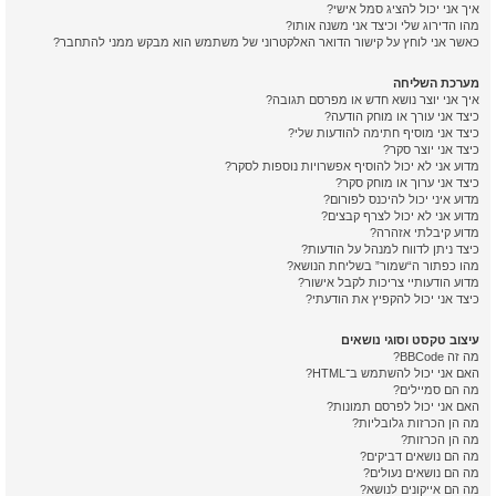
איך אני יכול להציג סמל אישי?
מהו הדירוג שלי וכיצד אני משנה אותו?
כאשר אני לוחץ על קישור הדואר האלקטרוני של משתמש הוא מבקש ממני להתחבר?
מערכת השליחה
איך אני יוצר נושא חדש או מפרסם תגובה?
כיצד אני עורך או מוחק הודעה?
כיצד אני מוסיף חתימה להודעות שלי?
כיצד אני יוצר סקר?
מדוע אני לא יכול להוסיף אפשרויות נוספות לסקר?
כיצד אני ערוך או מוחק סקר?
מדוע איני יכול להיכנס לפורום?
מדוע אני לא יכול לצרף קבצים?
מדוע קיבלתי אזהרה?
כיצד ניתן לדווח למנהל על הודעות?
מהו כפתור ה“שמור” בשליחת הנושא?
מדוע הודעותיי צריכות לקבל אישור?
כיצד אני יכול להקפיץ את הודעתי?
עיצוב טקסט וסוגי נושאים
מה זה BBCode?
האם אני יכול להשתמש ב־HTML?
מה הם סמיילים?
האם אני יכול לפרסם תמונות?
מה הן הכרזות גלובליות?
מה הן הכרזות?
מה הם נושאים דביקים?
מה הם נושאים נעולים?
מה הם אייקונים לנושא?