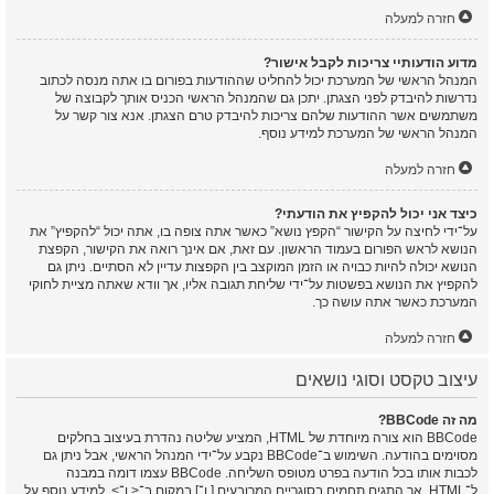
חזרה למעלה
מדוע הודעותיי צריכות לקבל אישור?
המנהל הראשי של המערכת יכול להחליט שההודעות בפורום בו אתה מנסה לכתוב
נדרשות להיבדק לפני הצגתן. יתכן גם שהמנהל הראשי הכניס אותך לקבוצה של
משתמשים אשר ההודעות שלהם צריכות להיבדק טרם הצגתן. אנא צור קשר על
המנהל הראשי של המערכת למידע נוסף.
חזרה למעלה
כיצד אני יכול להקפיץ את הודעתי?
על־ידי לחיצה על הקישור “הקפץ נושא” כאשר אתה צופה בו, אתה יכול “להקפיץ” את
הנושא לראש הפורום בעמוד הראשון. עם זאת, אם אינך רואה את הקישור, הקפצת
הנושא יכולה להיות כבויה או הזמן המוקצב בין הקפצות עדיין לא הסתיים. ניתן גם
להקפיץ את הנושא בפשטות על־ידי שליחת תגובה אליו, אך וודא שאתה מציית לחוקי
המערכת כאשר אתה עושה כך.
חזרה למעלה
עיצוב טקסט וסוגי נושאים
מה זה BBCode?
BBCode הוא צורה מיוחדת של HTML, המציע שליטה נהדרת בעיצוב בחלקים
מסוימים בהודעה. השימוש ב־BBCode נקבע על־ידי המנהל הראשי, אבל ניתן גם
לכבות אותו בכל הודעה בפרט מטופס השליחה. BBCode עצמו דומה במבנה
ל־HTML, אך התגים תחמים בסוגריים המרובעים [ ו־] במקום ב־< ו־>. למידע נוסף על