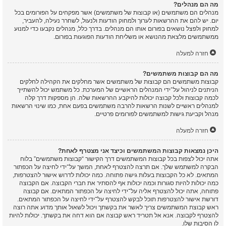
מה הם מנהלים?
מנהלים הם משתמשים (או קבוצות של משתמשים) אשר מפקחים על הפורומים בכל
יום. יש להם את ההרשאות לערוך ולמחוק הודעות ולנעול, לשחרר נעילה, להעביר,
למחוק ולפצל נושאים בפורום אותו הם מנהלים. בדרך כלל, מנהלים נקבעו כדי למנוע
ממשתמשים מלצאת מהנושא או משליחת הודעות הפוגעות בפורום.
חזרה למעלה
מה הם קבוצות משתמשים?
קבוצות משתמשים הם קבוצות של משתמשים אשר מחלקים את הקהילה לחלקים
הניתנים לניהול על־ידי המנהלים הראשיים של המערכת. כל משתמש יכול להשתייך
לכמה קבוצות ולכל קבוצה יכולות להיקבע ההרשאות שלה. הן מספקות דרך קלה
למנהלים ראשיים לשנות הרשאות להרבה משתמשים בפעם אחת, כמו שינוי הרשאות
מנהל וקביעת גישות למשתמשים לפורומים פרטיים.
חזרה למעלה
היכן נמצאות קבוצות המשתמשים וכיצד אני מצטרף לאחת?
אתה יכול לצפות בכל קבוצות המשתמשים דרך הקישור “קבוצות משתמשים” בלוח
הבקרה למשתמש שלך. אם תרצה להצטרף לאחת, המשך על־ידי לחיצה על הכפתור
המתאים. לא כל הקבוצות בעלות גישה פתוחה. כמה יכולות לדרוש אישור להצטרפות,
כמה יכולות להיות סגורות וכמה יכולות אף להסתיר את חברי הקבוצה. אם הקבוצה
פתוחה, אתה יכול להצטרף אליה על־ידי לחיצה על הכפתור המתאים. אם קבוצה
דורשת אישור להצטרפות תוכל לבקש להצטרף על־ידי לחיצה על הכפתור המתאים.
ראש קבוצת המשתמשים צריך לאשר את בקשתך ויכול לשאול אותך מדוע אתה רוצה
להצטרף לקבוצה. אנא אל תטריד ראש קבוצה אם הוא דחה את בקשתך. יכולות להיות
לו הסיבות שלו.