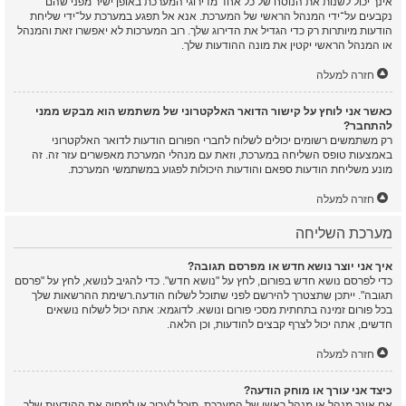
אינך יכול לשנות את הנוסח של כל אחד מדירוגי המערכת באופן ישיר מפני שהם
נקבעים על־ידי המנהל הראשי של המערכת. אנא אל תפגע במערכת על־ידי שליחת
הודעות מיותרות רק כדי הגדיל את הדירוג שלך. רוב המערכות לא יאפשרו זאת והמנהל
או המנהל הראשי יקטין את מונה ההודעות שלך.
חזרה למעלה
כאשר אני לוחץ על קישור הדואר האלקטרוני של משתמש הוא מבקש ממני
להתחבר?
רק משתמשים רשומים יכולים לשלוח לחברי הפורום הודעות לדואר האלקטרוני
באמצעות טופס השליחה במערכת, וזאת עם מנהלי המערכת מאפשרים עזר זה. זה
מונע משליחת הודעות ספאם והודעות היכולות לפגוע במשתמשי המערכת.
חזרה למעלה
מערכת השליחה
איך אני יוצר נושא חדש או מפרסם תגובה?
כדי לפרסם נושא חדש בפורום, לחץ על "נושא חדש". כדי להגיב לנושא, לחץ על "פרסם
תגובה". ייתכן שתצטרך להירשם לפני שתוכל לשלוח הודעה.רשימת ההרשאות שלך
בכל פורום זמינה בתחתית מסכי פורום ונושא. לדוגמא: אתה יכול לשלוח נושאים
חדשים, אתה יכול לצרף קבצים להודעות, וכן הלאה.
חזרה למעלה
כיצד אני עורך או מוחק הודעה?
אם אינך מנהל או מנהל ראשי של המערכת, תוכל לערוך או למחוק את ההודעות שלך