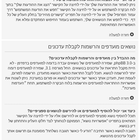
ניתן לאחזר את ההודעות שלך על-ידי לחיצה על הקישור "הצג את ההודעות שלך" בתוך
לוח הבקרה למשתמש או על ידי לחיצה על הקישור "חפש את הודעות המשתמש" דרך
עמוד הפרופיל שלך או על ידי לחיצה על תפריט "קישורים מהירים" בחלק העליון של כל
דף. כדי לחפש את הנושאים שלך, השתמש בעמוד החיפוש המתקדם ומלא את
האפשרויות המתאימות.
חזרה למעלה
נושאים מועדפים והרשמות לקבלת עדכונים
מה ההבדל בין מועדפים והרשמות לקבלת עדכונים?
ב-phpBB 3.0, שמירה למועדפים של נושאים עבדה בדומה למועדפים בדפדפן - לא
היית מקבל התראות על עדכונים בנושאים. החל מגרסה 3.1, שמירה למועדפים דומה
יותר להרשמה לנושא. תוכל לקבל התראות כאשר הנושא מתעדכן. הרשמה לפורום,
לעומת זאת, תעדכן אותך כאשר ישר עדכונים לנושא או פורום במערכת. ניתן לשנות את
אפשרויות ההתראות למועדפים והרשמות בלוח הבקרה למשתמש, תחת ״העדפות
מערכת״.
חזרה למעלה
כיצד אני יכול להוסיף למועדפים או להירשם לנושאים ספציפיים?
תוכל להוסיף נושא ספציפי למועדפים או להירשם אליו על ידי לחיצה על הקישור
המתאים בתפריט "אפשרויות נושא", הממוקם לנוחותך לצד חלקו העליון והתחתון של
דיון בנושא.
תגובה לנושא כאשר התיבה "הודע לי כאשר תגובה נשלחת" מסומנת גם תרשום אותך
לקבל עדכונים מהנושא.