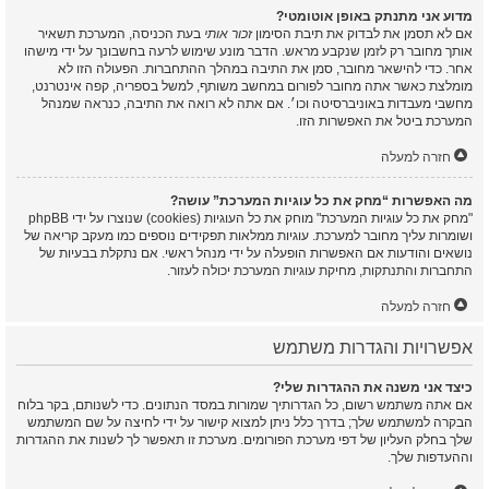
מדוע אני מתנתק באופן אוטומטי?
אם לא תסמן את לבדוק את תיבת הסימון
זכור אותי
בעת הכניסה, המערכת תשאיר
אותך מחובר רק לזמן שנקבע מראש. הדבר מונע שימוש לרעה בחשבונך על ידי מישהו
אחר. כדי להישאר מחובר, סמן את התיבה במהלך ההתחברות. הפעולה הזו לא
מומלצת כאשר אתה מחובר לפורום במחשב משותף, למשל בספריה, קפה אינטרנט,
מחשבי מעבדות באוניברסיטה וכו׳. אם אתה לא רואה את התיבה, כנראה שמנהל
המערכת ביטל את האפשרות הזו.
חזרה למעלה
מה האפשרות “מחק את כל עוגיות המערכת” עושה?
"מחק את כל עוגיות המערכת" מוחק את כל העוגיות (cookies) שנוצרו על ידי phpBB
ושומרות עליך מחובר למערכת. עוגיות ממלאות תפקידים נוספים כמו מעקב קריאה של
נושאים והודעות אם האפשרות הופעלה על ידי מנהל ראשי. אם נתקלת בבעיות של
התחברות והתנתקות, מחיקת עוגיות המערכת יכולה לעזור.
חזרה למעלה
אפשרויות והגדרות משתמש
כיצד אני משנה את ההגדרות שלי?
אם אתה משתמש רשום, כל הגדרותיך שמורות במסד הנתונים. כדי לשנותם, בקר בלוח
הבקרה למשתמש שלך; בדרך כלל ניתן למצוא קישור על ידי לחיצה על שם המשתמש
שלך בחלק העליון של דפי מערכת הפורומים. מערכת זו תאפשר לך לשנות את ההגדרות
וההעדפות שלך.