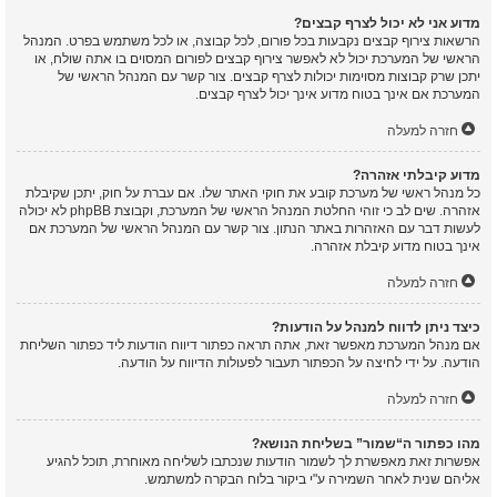
מדוע אני לא יכול לצרף קבצים?
הרשאות צירוף קבצים נקבעות בכל פורום, לכל קבוצה, או לכל משתמש בפרט. המנהל
הראשי של המערכת יכול לא לאפשר צירוף קבצים לפורום המסוים בו אתה שולח, או
יתכן שרק קבוצות מסוימות יכולות לצרף קבצים. צור קשר עם המנהל הראשי של
המערכת אם אינך בטוח מדוע אינך יכול לצרף קבצים.
חזרה למעלה
מדוע קיבלתי אזהרה?
כל מנהל ראשי של מערכת קובע את חוקי האתר שלו. אם עברת על חוק, יתכן שקיבלת
אזהרה. שים לב כי זוהי החלטת המנהל הראשי של המערכת, וקבוצת phpBB לא יכולה
לעשות דבר עם האזהרות באתר הנתון. צור קשר עם המנהל הראשי של המערכת אם
אינך בטוח מדוע קיבלת אזהרה.
חזרה למעלה
כיצד ניתן לדווח למנהל על הודעות?
אם מנהל המערכת מאפשר זאת, אתה תראה כפתור דיווח הודעות ליד כפתור השליחת
הודעה. על ידי לחיצה על הכפתור תעבור לפעולות הדיווח על הודעה.
חזרה למעלה
מהו כפתור ה“שמור” בשליחת הנושא?
אפשרות זאת מאפשרת לך לשמור הודעות שנכתבו לשליחה מאוחרת, תוכל להגיע
אליהם שנית לאחר השמירה ע"י ביקור בלוח הבקרה למשתמש.