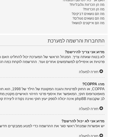
האם אני יכול לפרסם תמונות?
מה הן הכרזות גלובליות?
מה הן הכרזות?
מה הם נושאים דביקים?
מה הם נושאים נעולים?
מה הם אייקונים לנושא?
התחברות והרשמה למערכת
מדוע אני צריך להירשם?
לא בטוח שאתה צריך. המנהל הראשי של המערכת יכול להחליט האם חוב
פרטיות או אימיילים למשתמשים אחרים ועוד. ההרשמה לוקחת כמה רגע
חזרה למעלה
מהו COPPA?
לב שקבוצת phpBB אינה יכולה לספק יעוץ חוקי ואינה נקודה ליצירת קשר לענייני חוק מכל סוג, ובפרט הרשום להלן.
חזרה למעלה
מדוע אני לא יכול להרשם?
יש אפשרות שמנהל ראשי סגר את ההרשמה כדי למנוע ממבקרים חדשים להירשם. לחילופין ייתכן שמנהל ראשי חס
חזרה למעלה