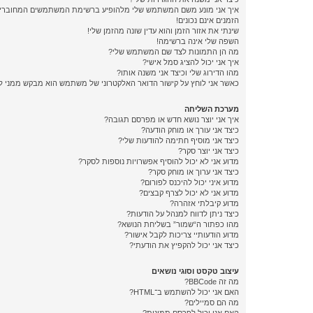
איך אני מונע משם המשתמש שלי מלהופיע ברשימת המשתמשים המחוברי
הזמנים אינם נכונים!
שינתי את אזור הזמן והוא עדין שונה מהזמן שלי!
השפה שלי אינה ברשימה!
מה הן התמונות לצד שם המשתמש שלי?
איך אני יכול להציג סמל אישי?
מהו הדירוג שלי וכיצד אני משנה אותו?
כאשר אני לוחץ על קישור הדואר האלקטרוני של משתמש הוא מבקש ממני 
מערכת השליחה
איך אני יוצר נושא חדש או מפרסם תגובה?
כיצד אני עורך או מוחק הודעה?
כיצד אני מוסיף חתימה להודעות שלי?
כיצד אני יוצר סקר?
מדוע אני לא יכול להוסיף אפשרויות נוספות לסקר?
כיצד אני ערוך או מוחק סקר?
מדוע איני יכול להיכנס לפורום?
מדוע אני לא יכול לצרף קבצים?
מדוע קיבלתי אזהרה?
כיצד ניתן לדווח למנהל על הודעות?
מהו כפתור ה“שמור” בשליחת הנושא?
מדוע הודעותיי צריכות לקבל אישור?
כיצד אני יכול להקפיץ את הודעתי?
עיצוב טקסט וסוגי נושאים
מה זה BBCode?
האם אני יכול להשתמש ב־HTML?
מה הם סמיילים?