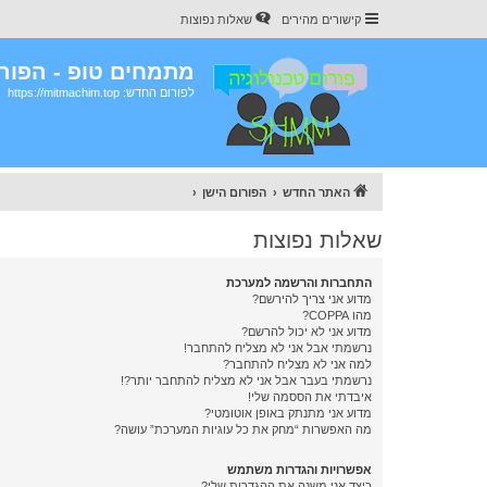
קישורים מהירים
שאלות נפוצות
מתמחים טופ - הפורו
לפורום החדש: https://mitmachim.top
האתר החדש
הפורום הישן
שאלות נפוצות
התחברות והרשמה למערכת
מדוע אני צריך להירשם?
מהו COPPA?
מדוע אני לא יכול להרשם?
נרשמתי אבל אני לא מצליח להתחבר!
למה אני לא מצליח להתחבר?
נרשמתי בעבר אבל אני לא מצליח להתחבר יותר?!
איבדתי את הססמה שלי!
מדוע אני מתנתק באופן אוטומטי?
מה האפשרות “מחק את כל עוגיות המערכת” עושה?
אפשרויות והגדרות משתמש
כיצד אני משנה את ההגדרות שלי?