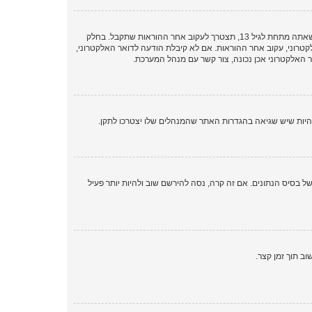
ראשית, בדוק את שם המשתמש והססמה שהזנת. אם הם נכונים, אז כנראה ואת מהדברים הבאים קרה. אם מערכת ה־COPPA פועלת במערכת ובהרשמה סימנת שאתה מתחת לגיל 13, תצטרך לעקוב אחר ההוראות שתקבל. בחלק
רוני, עקוב אחר ההוראות. אם לא קיבלת הודעה לדואר האלקטרוני,
האלקטרוני אכן נכונה, צור קשר עם מנהל המערכת.
 בסיס הנתונים. אם זה קרה, נסה להירשם שוב ולהיות יותר פעיל
ב תוך זמן קצר.