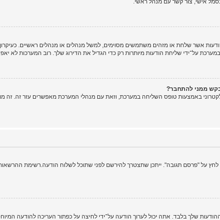
מל אישי, צור קשר עם מנהל ראשי.
ות אשר שלחת או מזהים משתמשים מסוימים, למשל מנהלים או מנהלים ראשיים. כעיקרון, א
רכת על־ידי שליחת הודעות מיותרות רק כדי הגדיל את הדירוג שלך. רוב המערכות לא יאפש
בקש ממני להתחבר?
קטרוני באמצעות טופס השליחה במערכת, וזאת עם מנהלי המערכת מאפשרים עזר זה. זה מו
 לחץ על "פרסם תגובה". ייתכן שתצטרך להירשם לפני שתוכל לשלוח הודעה.רשימת ההרשאות ש
ההודעות שלך בלבד. אתה יכול לערוך הודעה על־ידי לחיצה על כפתור העריכה להודעה המיו