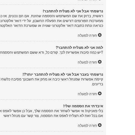
נרשמתי אבל אני לא מצליח להתחבר!
ממערכות הפורומים דורשים את הפעלת החשבון, על ידי דואר אלקטרונ
כנראה ונתת כתובת דואר אלקטרוני שגויה או שמערכת הדואר האלקטרו
חזרה למעלה
למה אני לא מצליח להתחבר?
Tיש כמה סיבות אפשריות לכך. קודם כל, ודא ששם המשתמש והססמה שלך נכונים. אם הם נכונים, צור קשר עם מנהל ראשי כדי לוודא שלא נחסמת. לחילופין, יכול להיות שיש שגיאה בהגדרות האתר שהמנהלים שלו יצטרכו לתקן.
חזרה למעלה
נרשמתי בעבר אבל אני לא מצליח להתחבר יותר?!
קיימת אפשרות שמנהל ראשי כיבה או מחק את חשבונך מסיבה כלשהי. בנ
בדיונים.
חזרה למעלה
איבדתי את הססמה שלי!
בלי פאניקה! אי אפשר לשחזר את הססמה שלך, אבל כן אפשר לאפס א
אם בכל זאת לא תצליח לאפס את הססמה, צור קשר עם מנהל ראשי
חזרה למעלה