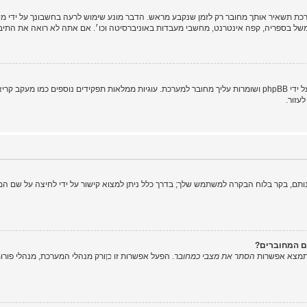
ת תשאיר אותך מחובר רק לזמן שנקבע מראש. הדבר מונע שימוש לרעה בחשבונך על ידי מ
של בספריה, קפה אינטרנט, מחשבי מעבדות באוניברסיטה וכו׳. אם אתה לא רואה את התי
"מחק את כל עוגיות המערכת" מוחק את כל העוגיות (cookies) שנוצרו על ידי phpBB ושומרות עליך מחובר למערכת. עוגיות
עזור.
תם, בקר בלוח הבקרה למשתמש שלך; בדרך כלל ניתן למצוא קישור על ידי לחיצה על שם המ
ם המחוברים?
 תמצא אפשרות
הסתר את מצבי כמחובר
. הפעל אפשרות זו
כן
ורק מנהלי המערכת, מנהלי פור