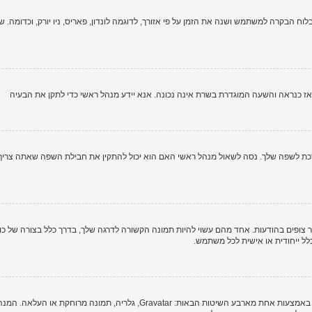
וח הבקרה למשתמש ושנה את הזמן על פי אזורך, לדוגמה לונדון, פאריס, ניו יורק, וכדומה. שי
י, אז כנראה והשעה המוגדרת בשרת אינה נכונה. אנא יידע מנהל ראשי כדי לתקן את הבעיה
לשפה שלך. נסה לשאול מנהל ראשי האם הוא יכול להתקין את חבילת השפה שאתה צריך. אם
צופים בהודעות. אחד מהם עשוי להיות תמונה הקשורה לדרגה שלך, בדרך כלל בצורה של כוכב
כלל ייחודית או אישית לכל משתמש.
בתוך לוח הבקרה למשתמש תחת "פרופיל" אתה יכול להוסיף סמל אישי באמצעות אחת מ