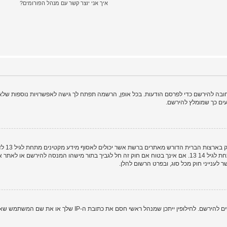
איך אני יוצר קשר עם מנהל הפורומים?
ה להירשם כדי לפרסם הודעות. בכל אופן, הרשמה תפתח לך גישה לאפשרויות נוספות שלא ז
ים כך שמומלץ להירשם.
COPPA, 
מאפוטרופוס חוקי, המאפשר את איסוף פרטי הזיהוי האישיים מקטין מתחת לגיל 14 13. אם אינך בטוח אם חוק זה חל לגבי
ם את כתובת ה-IP שלך או את שם המשתמש שאתה מנסה לרשום. צור קשר עם מנהל ראשי לסיוע.