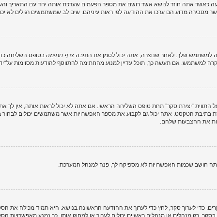
 כאשר אתה חוזר לנושא אשר רושם את מספר הפעמים שערכת אותה יחד עם התאריך והשעה.
ר מסבירה מדוע הם ערכו את ההודעה לפי ראות עיניהם. שים לב שמשתמשים רגילים לא יכו
רה למשתמש שלך. לאחר שנוצרה, אתה יכול לסמן את התיבה
צרף חתימה
בטופס השליחה כדי 
ה למשתמש. אם תעשה כך, תוכל עדיין למנוע מהחתימה להתווסף להודעות מסוימות על־ידי
 התווית “יצירת סקר” תחת טופס השליחה הראשי. אם אתה לא יכול לראות אותה, אין לך את
 בתיבת הטקסט. אתה יכול גם לקבוע את מספר האפשרויות אשר משתמשים יכולים לבחור 
אתה חושב שכמות האפשרויות לא מספיקה לך, פנה למנהל המערכת.
קרים. כדי לערוך סקר, לחץ כדי לערוך את ההודעה הראשונה בנושא. היא תמיד מכילה את ה
סקר, רק מנהלים או מנהלים ראשיים יכולים לערוך או למחוק אותו. כך נמנע מאפשרויות 