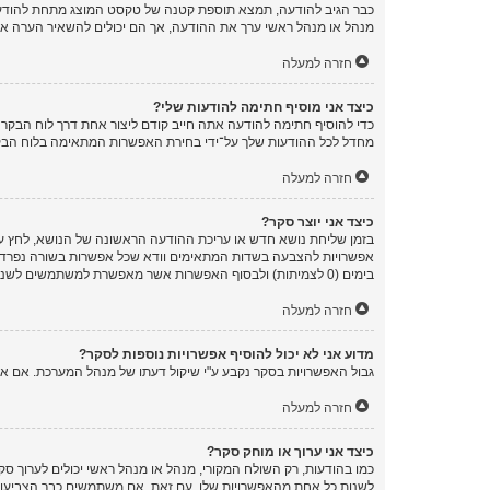
כבר הגיב להודעה, תמצא תוספת קטנה של טקסט המוצג מתחת להודעה
מנהל או מנהל ראשי ערך את ההודעה, אך הם יכולים להשאיר הערה אש
חזרה למעלה
כיצד אני מוסיף חתימה להודעות שלי?
כדי להוסיף חתימה להודעה אתה חייב קודם ליצור אחת דרך לוח הבק
מחדל לכל ההודעות שלך על־ידי בחירת האפשרות המתאימה בלוח הבקר
חזרה למעלה
כיצד אני יוצר סקר?
בזמן שליחת נושא חדש או עריכת ההודעה הראשונה של הנושא, לחץ על
אפשרויות להצבעה בשדות המתאימים וודא שכל אפשרות בשורה נפרדת
בימים (0 לצמיתות) ולבסוף האפשרות אשר מאפשרת למשתמשים לשנות את ההצבעות שלהם.
חזרה למעלה
מדוע אני לא יכול להוסיף אפשרויות נוספות לסקר?
גבול האפשרויות בסקר נקבע ע"י שיקול דעתו של מנהל המערכת. אם 
חזרה למעלה
כיצד אני ערוך או מוחק סקר?
כמו בהודעות, רק השולח המקורי, מנהל או מנהל ראשי יכולים לערוך ס
לשנות כל אחת מהאפשרויות שלו. עם זאת, אם משתמשים כבר הצביעו ב