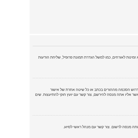
מינות לאורחים, כמו למשל הגדרת תמונת פרופיל, שליחת הודעות
או החוק לפרטיות והגנה המקוונת של הילד של 1998, הוא חוק בארצות הברית הדורש מאתרים ברשת אשר יכולים לאסוף מידע מקטינים מתחת לגיל 13 לדרוש הסכמה מההורים בכתב או כל שיטה אחרת של אישור
ך בתור מישהו המנסה להירשם או לאתר אשר אליו אתה מנסה להירשם, צור קשר עם יועץ חוקי להתיעצות. שים