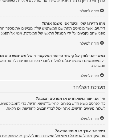
הדרך שבה ניתן לבחור סמלים אישיים. אם אתה לא מצליח להשתמש בס
חזרה למעלה
מהו הדירוג שלי וכיצד אני משנה אותו?
דירוגים, אשר מופיעים תחת שם המשתמש שלך, מציינים את מספר ההודע
מפני שהם נקבעים על־ידי המנהל הראשי של המערכת. אנא אל תפגע במע
חזרה למעלה
כאשר אני לוחץ על קישור הדואר האלקטרוני של משתמש הוא מ
רק משתמשים רשומים יכולים לשלוח לחברי הפורום הודעות לדואר האל
המערכת.
חזרה למעלה
מערכת השליחה
איך אני יוצר נושא חדש או מפרסם תגובה?
כדי לפרסם נושא חדש בפורום, לחץ על "נושא חדש". כדי להגיב לנושא,
לשלוח נושאים חדשים, אתה יכול לצרף קבצים להודעות, וכן הלאה.
חזרה למעלה
כיצד אני עורך או מוחק הודעה?
אם אינך מנהל או מנהל ראשי של המערכת, תוכל לערוך או למחוק את 